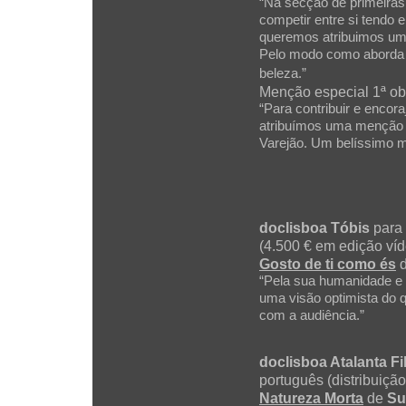
“Na secção de primeiras
competir entre si tendo
queremos atribuimos u
Pelo modo como aborda a
beleza.”
Menção especial 1ª ob
“Para contribuir e encor
atribuímos uma menção h
Varejão. Um belíssimo mo
doclisboa Tóbis
para
(4.500 € em edição víd
Gosto de ti como és
“Pela sua humanidade e a
uma visão optimista do 
com a audiência.”
doclisboa Atalanta F
português (distribuição
Natureza Morta
de
Su