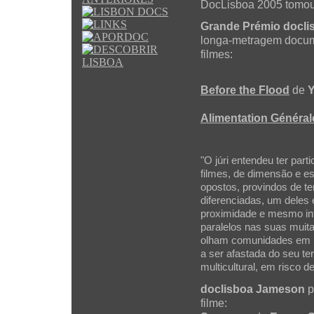
DocLisboa 2005 tomou 
Grande Prémio docli
longa-metragem docum
filmes:
Before the Flood
de
Alimentation Général
"O júri entendeu ter par
filmes, de dimensão e e
opostos, provindos de ter
diferenciadas, um deles 
proximidade e mesmo inte
paralelos nas suas muita
olham comunidades em 
a ser afastada do seu te
multicultural, em risco 
doclisboa Jameson
p
filme: