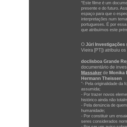
“Este filme é um docume
presente e do futuro. A
espaço para que o espect
interpretações num tema
portugueses. É por ess
que atribuímos este prém
O
Júri Investigações
Vieira [PT]) atribuiu o
doclisboa Grande R
documentário de invest
Massaker
de
Monika 
Hermann Theissen
"- Pela originalidade da
assumida;
- Por trazer novos elem
histórico ainda não tota
- Pela denúncia de quem
humanidade;
- Por constituir um ens
seres considerados norm
- Por ser um aviso sobre