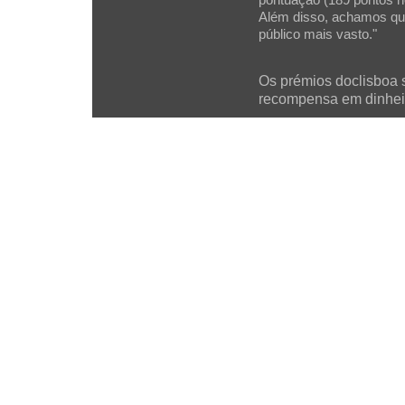
pontuação (189 pontos no
Além disso, achamos que
público mais vasto."
Os prémios doclisboa 
recompensa em dinhei