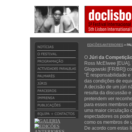
EDIÇÕES ANTERIORES
> PA
O
Júri da Competição
Ross McElwee [EUA], T
Glogowski [FR/BR]) co
"É responsabilidade e 
das condições de equid
A decisão de um júri n
resulta da discussão 
pretendem ver reconhe
para esses membros do 
uma maior circulação 
espectadores os poder
como os membros de um
De acordo com estas li