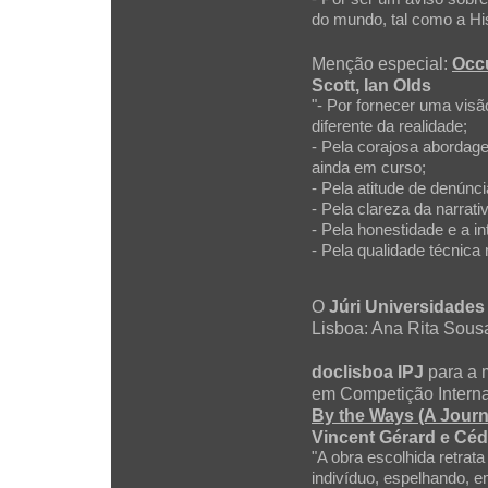
do mundo, tal como a Hi
Menção especial:
Occ
Scott, Ian Olds
"- Por fornecer uma vis
diferente da realidade;
- Pela corajosa abordage
ainda em curso;
- Pela atitude de denúnc
- Pela clareza da narrati
- Pela honestidade e a in
- Pela qualidade técnic
O
Júri Universidade
Lisboa: Ana Rita Sousa
doclisboa IPJ
para a 
em Competição Internac
By the Ways (A Journ
Vincent Gérard e Céd
"A obra escolhida retrat
indivíduo, espelhando, e