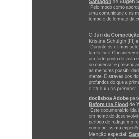
Samagon
de
Eugen S
"Pelo modo como aborda
uma comunidade e as mem
tempo e do formato da c
O
Júri da Competição
Kristina Schulgin [FI]
“Durante os últimos sete
tarefa fácil. Considere
um forte ponto de vista 
só observar e presencia
as melhores possibilidad
mente. É através dos d
profundos do que a prime
e atribuiu os prémios:
doclisboa Adobe
para
Before the Flood
de
“Este documentário lida 
em nome do desenvolvime
período de rodagem o re
numa belíssima experiên
Menção especial:
Sam