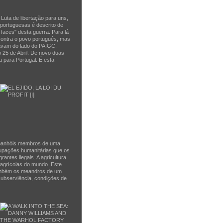
Luta de libertação para uns,
 portuguesas é descrito de
 faces" desta guerra. Para lá
contra o povo português, mas
tavam do lado do PAIGC.
 25 de Abril. De novo duas
 para Portugal. É esta
espanhóis membros de uma
ocupações humanitárias que os
antes ilegais. A agricultura
 agrícolas do mundo. Este
 também os meandros de um
subserviência, condições de