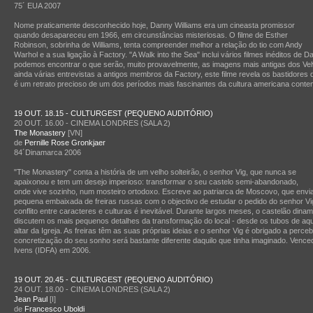
75´ EUA 2007
Nome praticamente desconhecido hoje, Danny Williams era um cineasta promissor
quando desapareceu em 1966, em circunstâncias misteriosas. O filme de Esther
Robinson, sobrinha de Williams, tenta compreender melhor a relação do tio com Andy
Warhol e a sua ligação à Factory. "A Walk into the Sea" inclui vários filmes inéditos de D
podemos encontrar o que serão, muito provavelmente, as imagens mais antigas dos Vel
ainda várias entrevistas a antigos membros da Factory, este filme revela os bastidores
é um retrato precioso de um dos períodos mais fascinantes da cultura americana cont
19 OUT. 18.15 - CULTURGEST (PEQUENO AUDITÓRIO)
20 OUT. 16.00 - CINEMA LONDRES (SALA 2)
The Monastery
[VN]
de
Pernille Rose Gronkjaer
84´Dinamarca 2006
"The Monastery" conta a história de um velho solteirão, o senhor Vig, que nunca se
apaixonou e tem um desejo imperioso: transformar o seu castelo semi-abandonado,
onde vive sozinho, num mosteiro ortodoxo. Escreve ao patriarca de Moscovo, que env
pequena embaixada de freiras russas com o objectivo de estudar o pedido do senhor Vi
conflito entre caracteres e culturas é inevitável. Durante largos meses, o castelão dina
discutem os mais pequenos detalhes da transformação do local - desde os tubos de aqu
altar da Igreja. As freiras têm as suas próprias ideias e o senhor Vig é obrigado a perc
concretização do seu sonho será bastante diferente daquilo que tinha imaginado. Vence
Ivens (IDFA) em 2006.
19 OUT. 20.45 - CULTURGEST (PEQUENO AUDITÓRIO)
24 OUT. 18.00 - CINEMA LONDRES (SALA 2)
Jean Paul
[I]
de
Francesco Uboldi