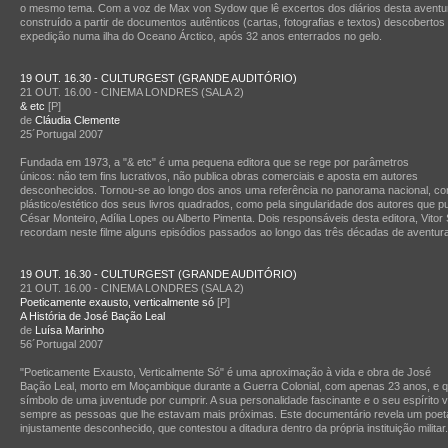
o mesmo tema. Com a voz de Max von Sydow que lê excertos dos diários desta aventur
construído a partir de documentos autênticos (cartas, fotografias e textos) descobertos
expedição numa ilha do Oceano Árctico, após 32 anos enterrados no gelo.
19 OUT. 16.30 - CULTURGEST (GRANDE AUDITÓRIO)
21 OUT. 16.00 - CINEMA LONDRES (SALA 2)
& etc
[P]
de
Cláudia Clemente
25´Portugal 2007
Fundada em 1973, a "& etc" é uma pequena editora que se rege por parâmetros
únicos: não tem fins lucrativos, não publica obras comerciais e aposta em autores
desconhecidos. Tornou-se ao longo dos anos uma referência no panorama nacional, con
plástico/estético dos seus livros quadrados, como pela singularidade dos autores que pu
César Monteiro, Adília Lopes ou Alberto Pimenta. Dois responsáveis desta editora, Vitor 
recordam neste filme alguns episódios passados ao longo das três décadas de aventuras
19 OUT. 16.30 - CULTURGEST (GRANDE AUDITÓRIO)
21 OUT. 16.00 - CINEMA LONDRES (SALA 2)
Poeticamente exausto, verticalmente só
[P]
A História de José Bação Leal
de
Luísa Marinho
56´Portugal 2007
"Poeticamente Exausto, Verticalmente Só" é uma aproximação à vida e obra de José
Bação Leal, morto em Moçambique durante a Guerra Colonial, com apenas 23 anos, e qu
símbolo de uma juventude por cumprir. A sua personalidade fascinante e o seu espírito
sempre as pessoas que lhe estavam mais próximas. Este documentário revela um poet
injustamente desconhecido, que contestou a ditadura dentro da própria instituição militar.