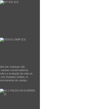
ante (as crianças são
nas causas conservadoras
 sobre a evolução da vida na
rto nos Estados Unidos. A
 encerramento do campo.