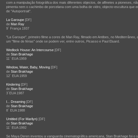
com a manipulação fotográfica dos mais diferentes objectos, de alfinetes a pioneses, não
pimenta nem o cachimbo de porcelana com uma bolha de vidro, objecto-escultura que e
de "Autoportrait".
La Garoupe
[DF]
de
Man Ray
9´ França 1937
"La Garoupe", primeiro filme a cores de Man Ray, filmado em Antibes, no Mediterrâneo
um "filme de férias" onde se podem ver, entre outros, Picasso e Paul Eluard.
Wedlock House: An Intercourse
[DF]
de
Stan Brakhage
11` EUA 1959
Window, Water, Baby, Moving
[DF]
de
Stan Brakhage
12´ EUA 1959
Kindering
[DF]
de
Stan Brakhage
3´EUA 1987
I... Dreaming
[DF]
de
Stan Brakhage
8´ EUA 1988
Untitled (For Marilyn)
[DF]
de
Stan Brakhage
11´ EUA 1992
Se Maya Deren inventou a vanguarda cinematográfica americana, Stan Brakhage foi o 