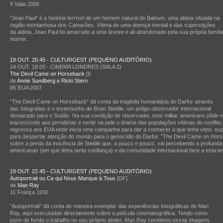
8´Itália 2006
"Jean Paul" é a história terrível de um homem natural de Baloum, uma aldeia situada na
região montanhosa dos Camarões. Vítima de uma doença mental e das superstições
da aldeia, Jean Paul foi amarrado a uma árvore e ali abandonado pela sua própria famí
morrer.
19 OUT. 20.45 - CULTURGEST (PEQUENO AUDITÓRIO)
24 OUT. 18.00 - CINEMA LONDRES (SALA 2)
The Devil Came on Horseback
[I]
de
Annie Sundberg e Ricki Stern
85´EUA 2007
"The Devil Came on Horseback" dá conta da tragédia humanitária do Darfur através
das fotografias e o testemunho de Brian Steidle, um antigo observador internacional
destacado para o Sudão. Na sua condição de observador, este militar americano pôde vis
inacessíveis aos jornalistas e sentir na pele o drama das populações vítimas do conflito.
regressa aos EUA onde inicia uma campanha para dar a conhecer o que tinha visto, esp
para despertar atenção do mundo para o genocídio do Darfur. "The Devil Came on Horse
sobre a perda da inocência de Steidle que, a pouco e pouco, vai percebendo a profunda i
americanas (em que tinha tanta confiança) e da comunidade internacional face a esta 
19 OUT. 22.45 - CULTURGEST (PEQUENO AUDITÓRIO)
Autoportrait ou Ce qui Nous Manque à Tous
[DF]
de
Man Ray
11´França 1930
"Autoportrait" dá conta de maneira exemplar das experiências fotográficas de Man
Ray, aqui executadas directamente sobre a película cinematográfica. Tendo como
pano de fundo o trabalho no seu próprio atelier, Man Ray combinou essas imagens