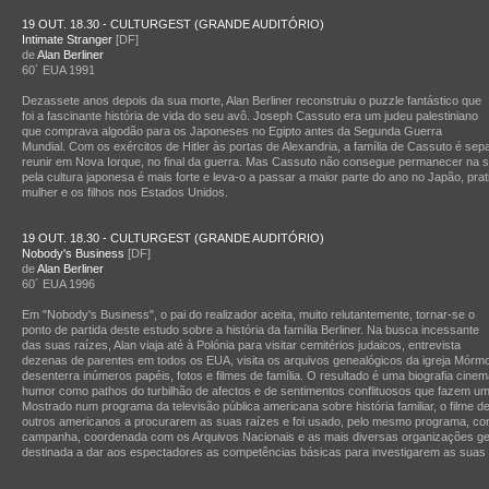
19 OUT. 18.30 - CULTURGEST (GRANDE AUDITÓRIO)
Intimate Stranger
[DF]
de
Alan Berliner
60´ EUA 1991
Dezassete anos depois da sua morte, Alan Berliner reconstruiu o puzzle fantástico que
foi a fascinante história de vida do seu avô. Joseph Cassuto era um judeu palestiniano
que comprava algodão para os Japoneses no Egipto antes da Segunda Guerra
Mundial. Com os exércitos de Hitler às portas de Alexandria, a família de Cassuto é sep
reunir em Nova Iorque, no final da guerra. Mas Cassuto não consegue permanecer na s
pela cultura japonesa é mais forte e leva-o a passar a maior parte do ano no Japão, p
mulher e os filhos nos Estados Unidos.
19 OUT. 18.30 - CULTURGEST (GRANDE AUDITÓRIO)
Nobody's Business
[DF]
de
Alan Berliner
60´ EUA 1996
Em "Nobody's Business", o pai do realizador aceita, muito relutantemente, tornar-se o
ponto de partida deste estudo sobre a história da família Berliner. Na busca incessante
das suas raízes, Alan viaja até à Polónia para visitar cemitérios judaicos, entrevista
dezenas de parentes em todos os EUA, visita os arquivos genealógicos da igreja Mórmo
desenterra inúmeros papéis, fotos e filmes de família. O resultado é uma biografia cinema
humor como pathos do turbilhão de afectos e de sentimentos conflituosos que fazem uma 
Mostrado num programa da televisão pública americana sobre história familiar, o filme d
outros americanos a procurarem as suas raízes e foi usado, pelo mesmo programa, co
campanha, coordenada com os Arquivos Nacionais e as mais diversas organizações ge
destinada a dar aos espectadores as competências básicas para investigarem as suas p