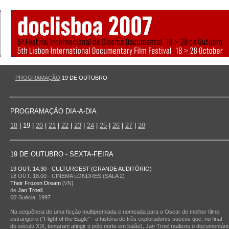
PROGRAMAÇÃO
19 DE OUTUBRO
PROGRAMAÇÃO DIA-A-DIA
18
| 19 |
20
|
21
|
22
|
23
|
24
|
25
|
26
|
27
|
28
19 DE OUTUBRO - SEXTA-FEIRA
19 OUT. 14.30 - CULTURGEST (GRANDE AUDITÓRIO)
18 OUT. 18.00 - CINEMA LONDRES (SALA 2)
Their Frozen Dream
[VN]
de
Jan Troell
60´Suécia, 1997
Na sequência de uma ficção multipremiada e nomeada para o Oscar de melhor filme
estrangeiro ("Flight of the Eagle" - a história de três exploradores suecos que, no final
do século XIX, tentaram atingir o pólo norte em balão), Jan Troel realizou o documentár