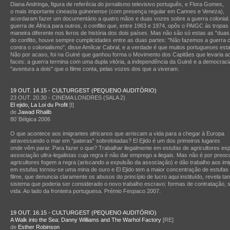
Diana Andringa, figura de referêcia do jornalismo televisivo português, e Flora Gomes,
o mais importante cineasta guinenense (com presença regular em Cannes e Veneza),
acordaram fazer um documentário a quatro mãos e duas vozes sobre a guerra colonial. 
guerra de África para outros, o conflito que, entre 1963 e 1974, opôs o PAIGC às tropas
maneira diferente nos livros de história dos dois países. Mas não são só estas as "duas
do conflito, houve sempre cumplicidades entre as duas partes: "Não fazemos a guerra 
contra o colonialismo", disse Amílcar Cabral, e a verdade é que muitos portugueses es
Não por acaso, foi na Guiné que ganhou forma o Movimento dos Capitães que levaria ao
faces: a guerra termina com uma dupla vitória, a independência da Guiné e a democracia
"aventura a dois" que o filme conta, pelas vozes dos que a viveram.
19 OUT. 14.15 - CULTURGEST (PEQUENO AUDITÓRIO)
23 OUT. 20.30 - CINEMA LONDRES (SALA 2)
El ejido, La Loi du Profit
[I]
de
Jawad Rhalib
80´Bélgica 2006
O que acontece aos imigrantes africanos que arriscam a vida para a chegar à Europa
atravessando o mar em "pateras" sobrelotadas? El Ejido é um dos primeiros lugares
onde vêm parar. Para fazer o que? Trabalhar ilegalmente em estufas de agricultores 
associação ultra-legalistas cuja regra é não dar emprego a ilegais. Mas não é por pre
agricultores fogem a regra (ariscando a expulsão da associação) e dão trabalho aos imigr
em estufas tornou-se uma mina de ouro e El Ejido tem a maior concentração de estufas
filme, que denuncia claramente os abusos do princípio de lucro aqui instituído, revela
sistema que poderia ser considerado o novo trabalho escravo: formas de contratação, 
vida. Ao lado da fronteira portuguesa. Prémio Fespaco 2007.
19 OUT. 16.15 - CULTURGEST (PEQUENO AUDITÓRIO)
A Walk into the Sea: Danny Williams and The Warhol Factory
[RE]
de
Esther Robinson