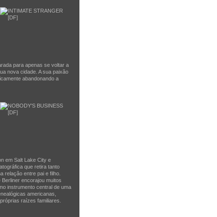
arada para apenas se voltar a
ua nova cidade. A sua paixão
raticamente abandonando a
n em Salt Lake City e
tográfica que retira tanto
relação entre pai e filho.
e Berliner encorajou muitos
mo instrumento central de uma
nealógicas americanas,
róprias raízes familiares.