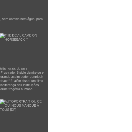
lia, sem comida nem água, para
itar locais do país
 Frustrado, Steidle demite-se e
erando assim poder contribuir
back" é, além disso, um filme
ndiferença das instituições
enorme tragédia humana.