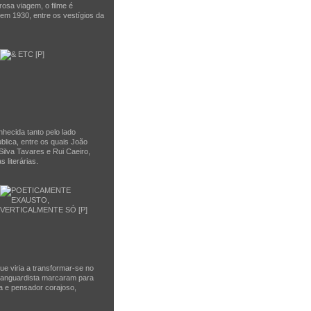
osa viagem, o filme é
 em 1930, entre os vestígios da
hecida tanto pelo lado
blica, entre os quais João
Silva Tavares e Rui Caeiro,
 literárias.
e viria a transformar-se no
 vanguardista marcaram para
a e pensador corajoso,