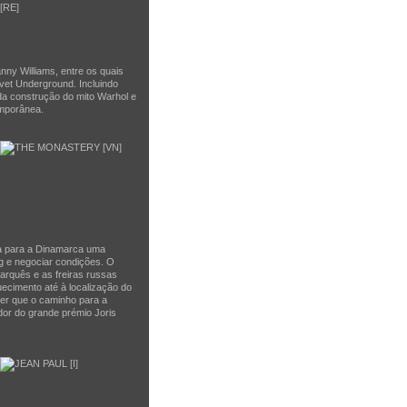
anny Williams, entre os quais
vet Underground. Incluindo
 da construção do mito Warhol e
emporânea.
ia para a Dinamarca uma
g e negociar condições. O
marquês e as freiras russas
ecimento até à localização do
eber que o caminho para a
dor do grande prémio Joris