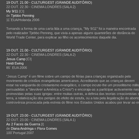
19 OUT. 21.00 - CULTURGEST (GRANDE AUDITÓRIO)
22 OUT. 22.30 - CINEMA LONDRES (SALA 2)
My 9/11
[CI]
de
Tjebbo Penning
11´EUA/Holanda 2006
Tomando a forma de uma carta lida a uma criança, "My 9/11" foi a maneira encontrada
pelo realizador Tjebbo Penning, que vivia a apenas alguns quarteirões de distância do
World Trade Center, para explicar ao filho os acontecimentos daquele dia.
19 OUT. 21.00 - CULTURGEST (GRANDE AUDITÓRIO)
22 OUT. 22.30 - CINEMA LONDRES (SALA 2)
Jesus Camp
[CI]
Heidi Ewing
85´ EUA 2006
"Jesus Camp" é um filme sobre um campo de férias para crianças organizado pelo
movimento de cristãos evangelistas americanos. Acreditando que as crianças devem
estar na vanguarda do cristianismo evangélico, o campo incute-lhe um proselitismo milit
persuadidas a "devolver a América a Cristo") e encoraja-as a participar activamente 
promovidas pelas suas igrejas: entre muitas outras, a defesa das teorias creacionistas
terra, a relativização dos perigos do efeito de estufa, ou a luta pela ilegalização do abo
controvérsia provocada pela estreia do filme nos Estados Unidos acabou por levar ao
19 OUT. 23.00 - CULTURGEST (GRANDE AUDITÓRIO)
22 OUT. 23.00 - CINEMA LONDRES (SALA 1)
As 2 Faces da Guerra
[I]
de
Diana Andringa
e
Flora Gomes
100´Portugal 2007