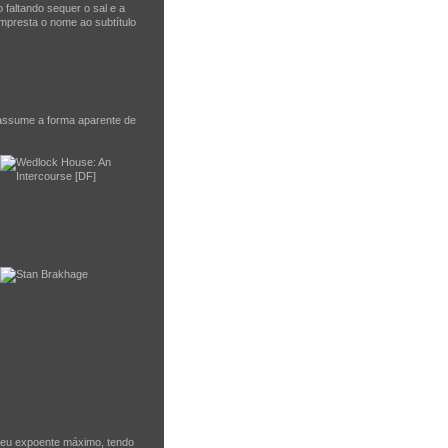
 faltando sequer o sal e a
mpresta o nome ao subtítulo
, assume a forma aparente de
seu expoente máximo, tendo