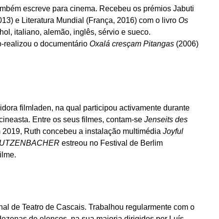
ambém escreve para cinema. Recebeu os prémios Jabuti
013) e Literatura Mundial (França, 2016) com o livro
Os
ol, italiano, alemão, inglês, sérvio e sueco.
Co-realizou o documentário
Oxalá cresçam Pitangas
(2006)
dora filmladen, na qual participou activamente durante
cineasta. Entre os seus filmes, contam-se
Jenseits des
 2019, Ruth concebeu a instalação multimédia
Joyful
UTZENBACHER
estreou no Festival de Berlim
ilme.
nal de Teatro de Cascais. Trabalhou regularmente com o
ezenas de elencos, na sua maioria dirigidos por Luís