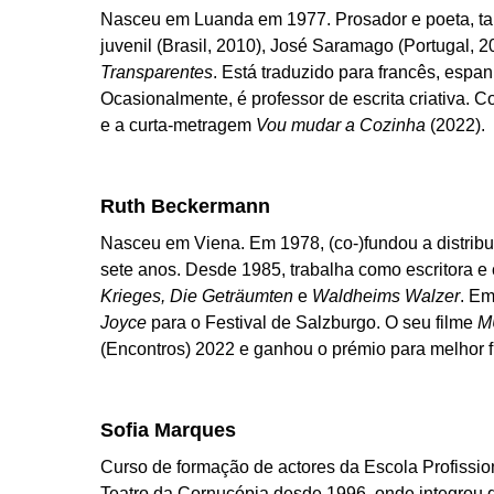
Nasceu em Luanda em 1977. Prosador e poeta, t
juvenil (Brasil, 2010), José Saramago (Portugal, 2
Transparentes
. Está traduzido para francês, espanh
Ocasionalmente, é professor de escrita criativa. 
e a curta-metragem
Vou mudar a Cozinha
(2022).
Ruth Beckermann
Nasceu em Viena. Em 1978, (co-)fundou a distribui
sete anos. Desde 1985, trabalha como escritora e 
Krieges, Die Geträumten
e
Waldheims Walzer
. Em
Joyce
para o Festival de Salzburgo. O seu filme
M
(Encontros) 2022 e ganhou o prémio para melhor f
Sofia Marques
Curso de formação de actores da Escola Profissio
Teatro da Cornucópia desde 1996, onde integrou d