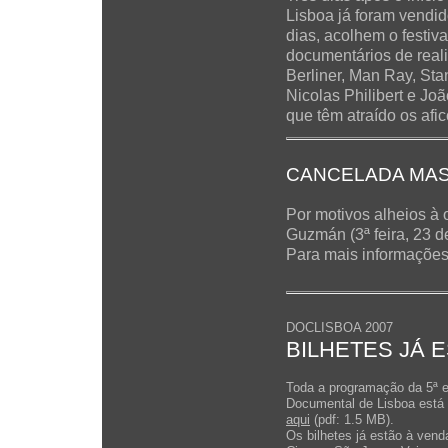
Lisboa já foram vendid
dias, acolhem o festiv
documentários de real
Berliner, Man Ray, St
Nicolas Philibert e Jo
que têm atraído os af
CANCELADA MAS
Por motivos alheios à 
Guzmán (3ª feira, 23 d
Para mais informações
DOCLISBOA 2007
BILHETES JÁ 
Toda a programação da 5ª e
Documental de Lisboa está 
aqui
(pdf: 1.5 MB).
Os bilhetes já estão à vend