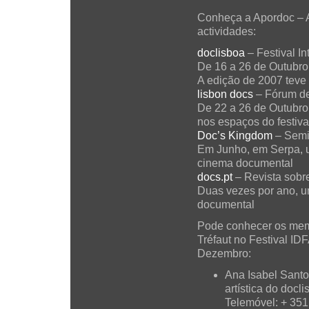
Conheça a Apordoc – A
actividades:
doclisboa
– Festival I
De 16 a 26 de Outubro
A edição de 2007 teve
lisbon docs
– Fórum de
De 22 a 26 de Outubro 
nos espaços do festiva
Doc’s Kingdom
– Semi
Em Junho, em Serpa, um
cinema documental
docs.pt
– Revista sob
Duas vezes por ano, u
documental
Pode conhecer os memb
Tréfaut no Festival I
Dezembro:
Ana Isabel Santo
artística do docli
Telemóvel: + 351