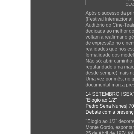
LOCA
CLAS
Após o sucesso da pri
(Festival Internacion
Auditório do Cine-Teat
dedicada ao melhor do
voltam a reafirmar o 
de expressão no cinema
realidades que nos es
formalidade dos modelo
Não só: abrir caminho 
regularidade uma maio
desde sempre) mais no
Uma vez por mês, no g
documental marca pre
14 SETEMBRO I SEXT
“Elogio ao 1/2”
Pedro Sena Nunes| 70'
Debate com a presenç
"Elogio ao 1/2" decorr
Monte Gordo, espontan
25 de Abril de 1974 fo