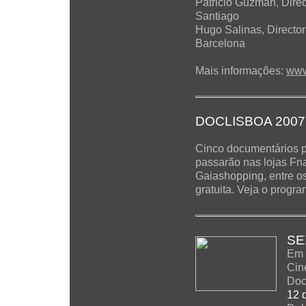
Patricio Guzmán, Direc
Santiago
Hugo Salinas, Director
Barcelona
Mais informações:
www
DOCLISBOA 200
Cinco documentários p
passarão nas lojas Fn
Gaiashopping, entre os
gratuita. Veja o progr
SE
Em 
Cin
Doc
12 