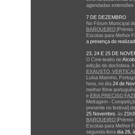
agendadas extensões e
7 DE DEZEMBRO
No Fórum Municipal d
BARQUEIRO
[Prémio 
Escolas para Melhor Fi
a presença do realizad
23, 24 E 25 DE NOV
O Cine-teatro de
Alcob
edição do doclisboa. 
EXAUSTO, VERTICAL
Luísa Marinho, Portuga
hora, no dia
24 de No
melhor filme português
e
ERA PRECISO FAZ
Metragem - Competição
presente no festival] d
25 Novembro
, às
21h3
BARQUEIRO
[Prémio 
Escolas para Melhor Fi
segunda-feira
dia 26, 