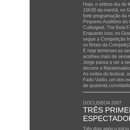
Hoje, o sétimo dia do 
10h30 da manhã, no Gr
forte programação da r
Pequeno Auditório da C
Culturgest, The Boot F
Enquanto isso, no Gra
segue a Competição In
os filmes da Competiç
E hoje terminam as s
acolheu mais de sesse
Jorge passa a ser a s
decorre a Maratonadoc
As noites do festival,
Fado Vadio, um dos ex
de quarenta convidados
DOCLISBOA 2007
TRÊS PRIMEI
ESPECTADO
Três dias após o iníci