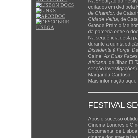
Na 5ª edição do Festi
editados em dvd pela 
de Chandor
, de Catar
Cidade Velha
, de Cat
Grande Prémio Melhor
da parceria entre o do
Na sequência desta par
durante a quinta edição
Dissidente à Força
,
De
Caine,
As Duas Faces
Africana
, de Jihan El 
secção Investigações).
Margarida Cardoso.
Mais informação
aqui
.
FESTIVAL S
Após o sucesso obtido 
Cinema Londres e Cine
Documental de Lisboa 
cinema documental a u