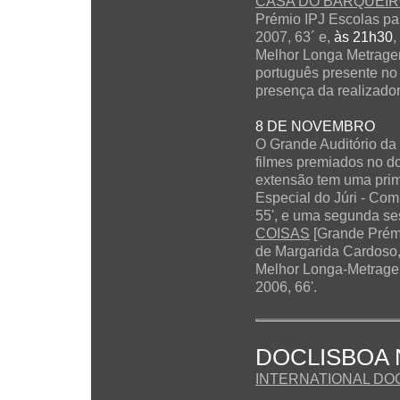
CASA DO BARQUEI
Prémio IPJ Escolas par
2007, 63´ e,
às 21h30
,
Melhor Longa Metragem
português presente no 
presença da realizado
8 DE NOVEMBRO
O Grande Auditório da
filmes premiados
no do
extensão tem uma pri
Especial do Júri - Com
55', e uma segunda s
COISAS
[Grande Prém
de Margarida Cardoso,
Melhor Longa-Metragem
2006, 66'.
DOCLISBOA 
INTERNATIONAL DO