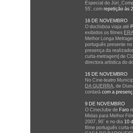
Especial do Júri_Compe
55', com
repetição às 
16 DE NOVEMBRO
O doclisboa viaja até
P
exibidos os filmes
ERA
Melhor Longa Metragem
português presente no 
presença da realizado
curta-metragem] de Clá
directora artística do
16 DE NOVEMBRO
No Cine-teatro Munici
DA GUERRA
, de Dian
contará
com a presenç
9 DE NOVEMBRO
O Cineclube de
Faro
r
Midas para Melhor Film
2007, 90` e no dia
10 
filme português curta-