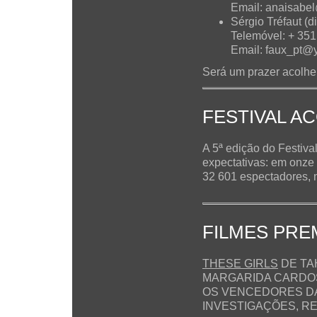
Email: anaisabe
Sérgio Tréfaut (di
Telemóvel: + 35
Email: faux_pt@
Será um prazer acolhe
FESTIVAL A
A 5ª edição do Festiv
expectativas: em onze 
32 601 espectadores,
FILMES PRE
THESE GIRLS
DE TA
MARGARIDA CARDO
OS VENCEDORES DA
INVESTIGAÇÕES, R