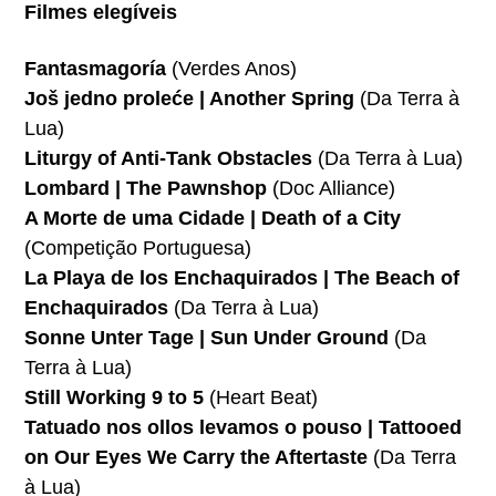
Filmes elegíveis
Fantasmagoría
(Verdes Anos)
Još jedno proleće | Another Spring
(Da Terra à
Lua)
Liturgy of Anti-Tank Obstacles
(Da Terra à Lua)
Lombard | The Pawnshop
(Doc Alliance)
A Morte de uma Cidade | Death of a City
(Competição Portuguesa)
La Playa de los Enchaquirados | The Beach of
Enchaquirados
(Da Terra à Lua)
Sonne Unter Tage | Sun Under Ground
(Da
Terra à Lua)
Still Working 9 to 5
(Heart Beat)
Tatuado nos ollos levamos o pouso | Tattooed
on Our Eyes We Carry the Aftertaste
(Da Terra
à Lua)