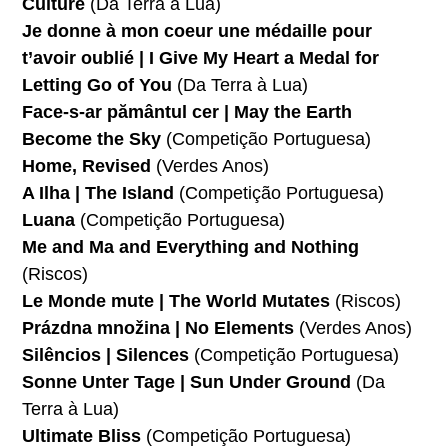
Culture
(Da Terra à Lua)
Je donne à mon coeur une médaille pour
t’avoir oublié | I Give My Heart a Medal for
Letting Go of You
(Da Terra à Lua)
Face-s-ar pământul cer | May the Earth
Become the Sky
(Competição Portuguesa)
Home, Revised
(Verdes Anos)
A Ilha | The Island
(Competição Portuguesa)
Luana
(Competição Portuguesa)
Me and Ma and Everything and Nothing
(Riscos)
Le Monde mute | The World Mutates
(Riscos)
Prázdna množina | No Elements
(Verdes Anos)
Silêncios | Silences
(Competição Portuguesa)
Sonne Unter Tage | Sun Under Ground
(Da
Terra à Lua)
Ultimate Bliss
(Competição Portuguesa)