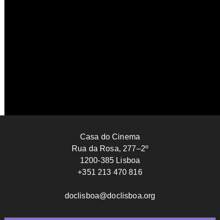
Eighty Plus
Želimir Žilnik
2025
SÉRVIA, ESLOVÉNIA
119’
Casa do Cinema
Rua da Rosa, 277–2º
1200-385 Lisboa
+351 213 470 816
doclisboa@doclisboa.org