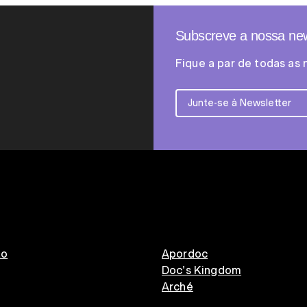
Subscreve a nossa new
Fique a par de todas as 
to
Apordoc
Doc's Kingdom
Arché