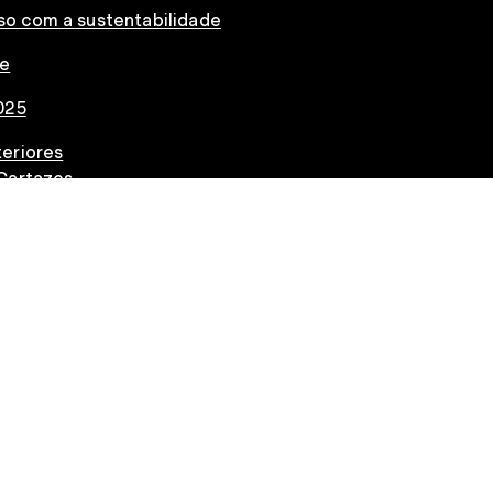
o com a sustentabilidade
ce
025
eriores
Cartazes