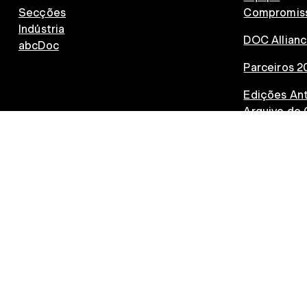
Secções
Compromiss
Indústria
DOC Allian
abcDoc
Parceiros 2
Edições Ant
Arquivo de 
Palmarés