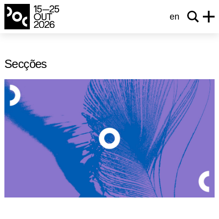
en
Secções