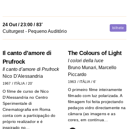
24 Out
/
23:00
/ 83’
bilhete
Culturgest - Pequeno Auditório
Il canto d’amore di
The Colours of Light
I colori della luce
Prufrock
Bruno Munari, Marcello
Il canto d'amore di Prufrock
Piccardo
Nico D'Alessandria
1963
ITÁLIA
6’
1967
ITÁLIA
20’
O primeiro filme inteiramente
O filme de curso de Nico
filmado com luz polarizada. A
D’Alessandria no Centro
filmagem foi feita projectando
Sperimentale di
pedaços vidro directamente na
Cinematografia em Roma
câmara (as imagens e as
conta com a participação do
cores, em contínua…
próprio realizador e é
inspirado no…