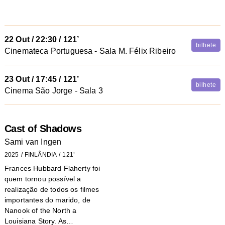
22 Out
/
22:30
/ 121’
bilhete
Cinemateca Portuguesa - Sala M. Félix Ribeiro
23 Out
/
17:45
/ 121’
bilhete
Cinema São Jorge - Sala 3
Cast of Shadows
Sami van Ingen
2025
FINLÂNDIA
121’
Frances Hubbard Flaherty foi
quem tornou possível a
realização de todos os filmes
importantes do marido, de
Nanook of the North a
Louisiana Story. As…