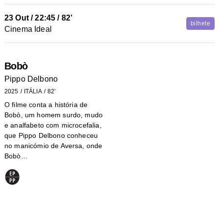
23 Out
/
22:45
/ 82’
bilhete
Cinema Ideal
Bobò
Pippo Delbono
2025
ITÁLIA
82’
O filme conta a história de
Bobò, um homem surdo, mudo
e analfabeto com microcefalia,
que Pippo Delbono conheceu
no manicómio de Aversa, onde
Bobò…