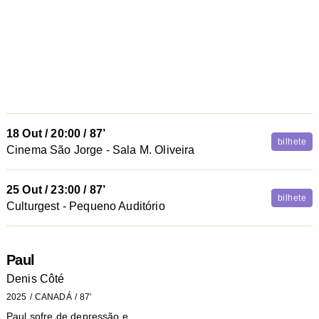
18 Out
/
20:00
/ 87’
bilhete
Cinema São Jorge - Sala M. Oliveira
25 Out
/
23:00
/ 87’
bilhete
Culturgest - Pequeno Auditório
Paul
Denis Côté
2025
CANADÁ
87’
Paul sofre de depressão e