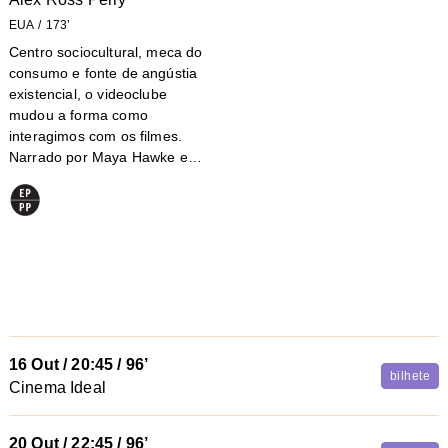
EUA
173’
Centro sociocultural, meca do
consumo e fonte de angústia
existencial, o videoclube
mudou a forma como
interagimos com os filmes.
Narrado por Maya Hawke e…
16 Out
/
20:45
/ 96’
bilhete
Cinema Ideal
20 Out
/
22:45
/ 96’