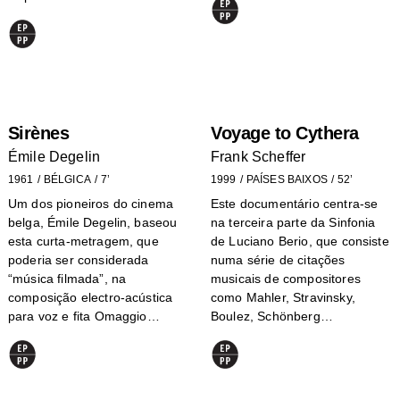
Sirènes
Voyage to Cythera
Émile Degelin
Frank Scheffer
1961
BÉLGICA
7’
1999
PAÍSES BAIXOS
52’
Um dos pioneiros do cinema
Este documentário centra-se
belga, Émile Degelin, baseou
na terceira parte da Sinfonia
esta curta-metragem, que
de Luciano Berio, que consiste
poderia ser considerada
numa série de citações
“música filmada”, na
musicais de compositores
composição electro-acústica
como Mahler, Stravinsky,
para voz e fita Omaggio…
Boulez, Schönberg…