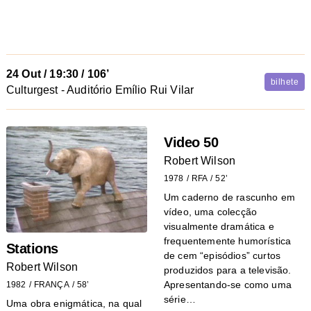
24 Out
/
19:30
/ 106’
bilhete
Culturgest - Auditório Emílio Rui Vilar
Video 50
Robert Wilson
1978
RFA
52’
Um caderno de rascunho em
vídeo, uma colecção
visualmente dramática e
frequentemente humorística
Stations
de cem “episódios” curtos
Robert Wilson
produzidos para a televisão.
Apresentando-se como uma
1982
FRANÇA
58’
série…
Uma obra enigmática, na qual