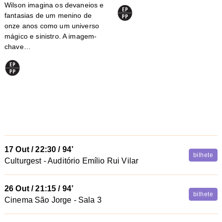
Wilson imagina os devaneios e
fantasias de um menino de
onze anos como um universo
mágico e sinistro. A imagem-
chave…
17 Out
/
22:30
/ 94’
bilhete
Culturgest - Auditório Emílio Rui Vilar
26 Out
/
21:15
/ 94’
bilhete
Cinema São Jorge - Sala 3