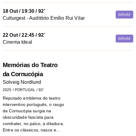
18 Out
/
19:30
/ 92’
bilhete
Culturgest - Auditório Emílio Rui Vilar
22 Out
/
22:45
/ 92’
bilhete
Cinema Ideal
Memórias do Teatro
da Cornucópia
Solveig Nordlund
2025
PORTUGAL
93’
Reputado emblema do teatro
interventivo português, o rasgo
da Cornucópia surgia na
obscuridade fascista para
combater, no palco, a ditadura.
Entre os clássicos, nasce e…