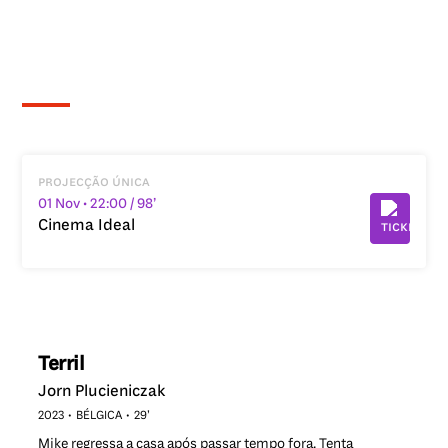
projecção única
01 Nov
• 22:00
/ 98’
Cinema Ideal
Terril
Jorn Plucieniczak
2023
BÉLGICA
29’
Mike regressa a casa após passar tempo fora. Tenta