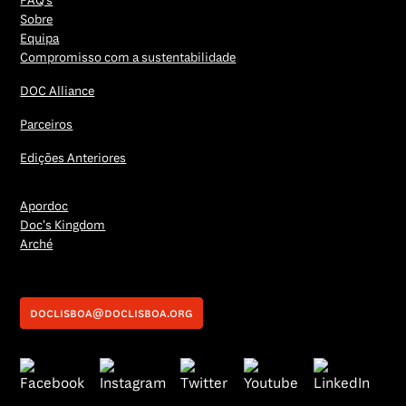
FAQ’s
Sobre
Equipa
Compromisso com a sustentabilidade
DOC Alliance
Parceiros
Edições Anteriores
Apordoc
Doc's Kingdom
Arché
doclisboa@doclisboa.org