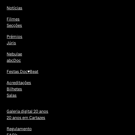
Notícias
Filmes
Secções
Prémios
Júris
Nebulae
abcDoc
Festas Doc♥Beat
Acreditações
Bilhetes
Salas
Galeria digital 20 anos
20 anos em Cartazes
Regulamento