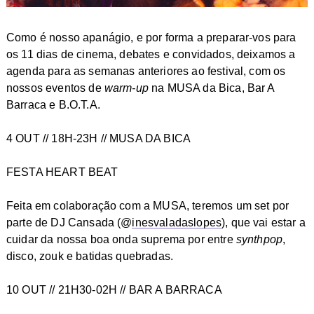
Como é nosso apanágio, e por forma a preparar-vos para
os 11 dias de cinema, debates e convidados, deixamos a
agenda para as semanas anteriores ao festival, com os
nossos eventos de
warm-up
na MUSA da Bica, Bar A
Barraca e B.O.T.A.
4 OUT // 18H-23H // MUSA DA BICA
FESTA HEART BEAT
Feita em colaboração com a MUSA, teremos um set por
parte de DJ Cansada (@
inesvaladaslopes
), que vai estar a
cuidar da nossa boa onda suprema por entre
synthpop
,
disco, zouk e batidas quebradas.
10 OUT // 21H30-02H // BAR A BARRACA