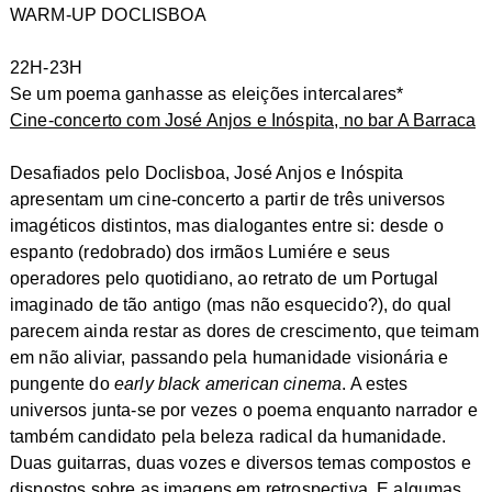
WARM-UP DOCLISBOA
22H-23H
Se um poema ganhasse as eleições intercalares
*
Cine-concerto com José Anjos e Inóspita, no bar A Barraca
Desafiados pelo Doclisboa, José Anjos e Inóspita
apresentam um cine-concerto a partir de três universos
imagéticos distintos, mas dialogantes entre si: desde o
espanto (redobrado) dos irmãos Lumiére e seus
operadores pelo quotidiano, ao retrato de um Portugal
imaginado de tão antigo (mas não esquecido?), do qual
parecem ainda restar as dores de crescimento, que teimam
em não aliviar, passando pela humanidade visionária e
pungente do
early black american cinema
. A estes
universos junta-se por vezes o poema enquanto narrador e
também candidato pela beleza radical da humanidade.
Duas guitarras, duas vozes e diversos temas compostos e
dispostos sobre as imagens em retrospectiva. E algumas