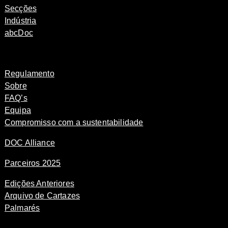
Secções
Indústria
abcDoc
Regulamento
Sobre
FAQ’s
Equipa
Compromisso com a sustentabilidade
DOC Alliance
Parceiros 2025
Edições Anteriores
Arquivo de Cartazes
Palmarés