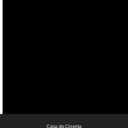
Toni, My Father
Anna Negri
2025
ITÁLIA
110’
Casa do Cinema