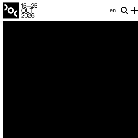
en
heart beat
Videoheaven
Alex Ross Perry
EUA
173’