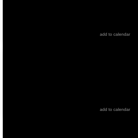
Videoheaven
Alex Ross Perry
add to calendar
HEART BEAT
bilhete
25.10
/
22:00
/ 173’
Cinema São Jorge - Sala 3
Videoheaven
Alex Ross Perry
add to calendar