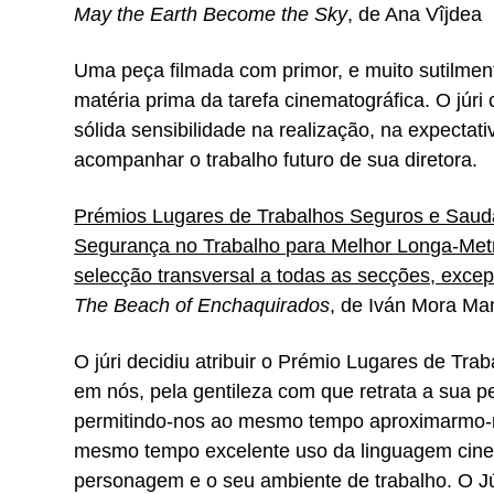
May the Earth Become the Sky
, de Ana Vîjdea
Uma peça filmada com primor, e muito sutilme
matéria prima da tarefa cinematográfica. O júr
sólida sensibilidade na realização, na expectat
acompanhar o trabalho futuro de sua diretora.
Prémios Lugares de Trabalhos Seguros e Saudá
Segurança no Trabalho para Melhor Longa-Met
selecção transversal a todas as secções, excep
The Beach of Enchaquirados
, de Iván Mora M
O júri decidiu atribuir o Prémio Lugares de Tr
em nós, pela gentileza com que retrata a sua p
permitindo-nos ao mesmo tempo aproximarmo-n
mesmo tempo excelente uso da linguagem cine
personagem e o seu ambiente de trabalho. O Jú