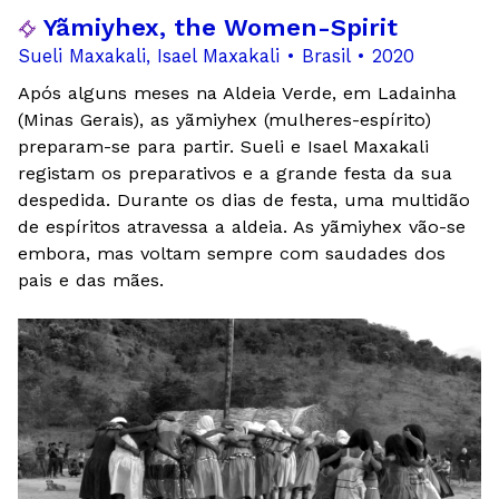
Yãmiyhex, the Women-Spirit
Sueli Maxakali, Isael Maxakali • Brasil • 2020
Após alguns meses na Aldeia Verde, em Ladainha
(Minas Gerais), as yãmiyhex (mulheres-espírito)
preparam-se para partir. Sueli e Isael Maxakali
registam os preparativos e a grande festa da sua
despedida. Durante os dias de festa, uma multidão
de espíritos atravessa a aldeia. As yãmiyhex vão-se
embora, mas voltam sempre com saudades dos
pais e das mães.