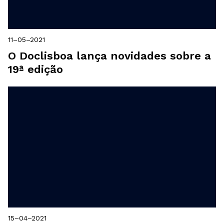
11–05–2021
O Doclisboa lança novidades sobre a
19ª edição
15–04–2021