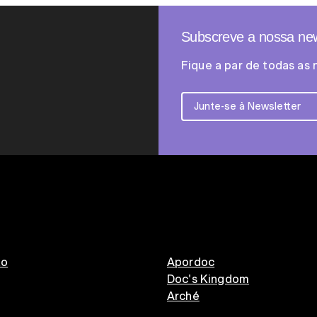
Subscreve a nossa new
Fique a par de todas as 
to
Apordoc
Doc's Kingdom
Arché