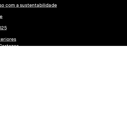
o com a sustentabilidade
ce
025
eriores
Cartazes