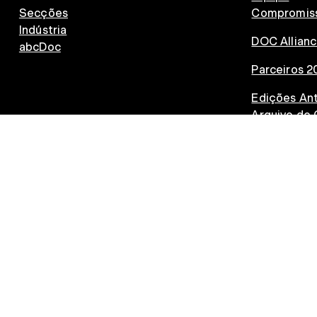
Secções
Compromiss
Indústria
DOC Allian
abcDoc
Parceiros 2
Edições Ant
Arquivo de 
Palmarés